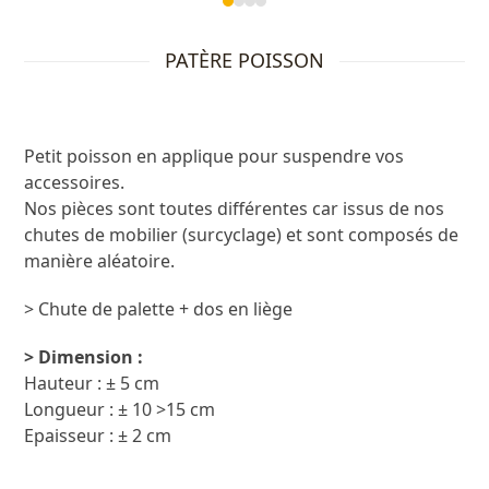
Press
escape
PATÈRE POISSON
to
go
to
the
Petit poisson en applique pour suspendre vos
first
accessoires.
slide
Nos pièces sont toutes différentes car issus de nos
chutes de mobilier (surcyclage) et sont composés de
manière aléatoire.
> Chute de palette + dos en liège
> Dimension :
Hauteur : ± 5 cm
Longueur : ± 10 >15 cm
Epaisseur : ± 2 cm