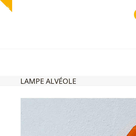
Skip
Show
to
notice
content
LAMPE ALVÉOLE
Use
the
left
and
right