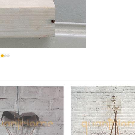
Press
escape
to
go
to
the
first
slide