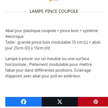
Press
escape
LAMPE PINCE COUPOLE
to
go
to
the
Abat-jour plastique coupole + pince bois + système
first
électrique
slide
Taille : grande pince bois modulable 75 cm (L) + abat-
jour 25cm (D) x 15cm (H)
Lampe à pincer sur un meuble ou une surface
horizontale . Piétement modulable pour mettre
l’abat-jour dans différentes positions. Eclairage
d’appoint avec abat-jour poli en extérieur.
A VOIR ENSUITE