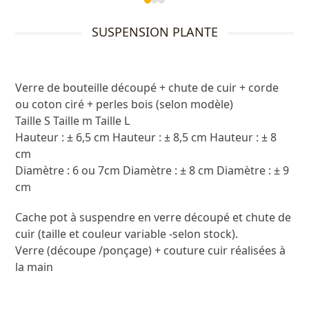
Press
escape
SUSPENSION PLANTE
to
go
to
the
Verre de bouteille découpé + chute de cuir + corde
first
ou coton ciré + perles bois (selon modèle)
slide
Taille S Taille m Taille L
Hauteur : ± 6,5 cm Hauteur : ± 8,5 cm Hauteur : ± 8
cm
Diamètre : 6 ou 7cm Diamètre : ± 8 cm Diamètre : ± 9
cm
Cache pot à suspendre en verre découpé et chute de
cuir (taille et couleur variable -selon stock).
Verre (découpe /ponçage) + couture cuir réalisées à
la main