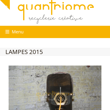
Skip
Show
to
notice
content
Menu
LAMPES 2015