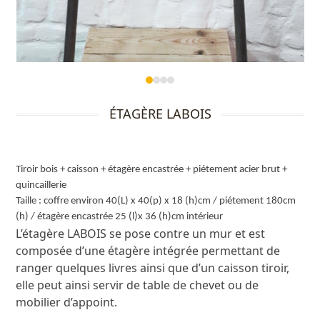
Press
escape
ÉTAGÈRE LABOIS
to
go
to
the
Tiroir bois + caisson + étagère encastrée + piétement acier brut +
first
quincaillerie
Taille : coffre environ 40(L) x 40(p) x 18 (h)cm / piétement 180cm
slide
(h) / étagère encastrée 25 (l)x 36 (h)cm intérieur
L’étagère LABOIS se pose contre un mur et est
composée d’une étagère intégrée permettant de
ranger quelques livres ainsi que d’un caisson tiroir,
elle peut ainsi servir de table de chevet ou de
mobilier d’appoint.