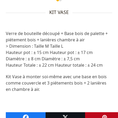
Press
escape
KIT VASE
to
go
to
the
Verre de bouteille découpé + Base bois de palette +
first
piétement bois + lanières chambre à air
slide
> Dimension : Taille M Taille L
Hauteur pot : ± 15 cm Hauteur pot : ± 17 cm
Diamètre : ± 8 cm Diamètre : ± 7,5 cm
Hauteur Totale : ± 22 cm Hauteur totale : ± 24 cm
Kit Vase à monter soi-même avec une base en bois
comme couvercle et 3 piétements bois + 2 lanières
en chambre à air.
A VOIR ENSUITE