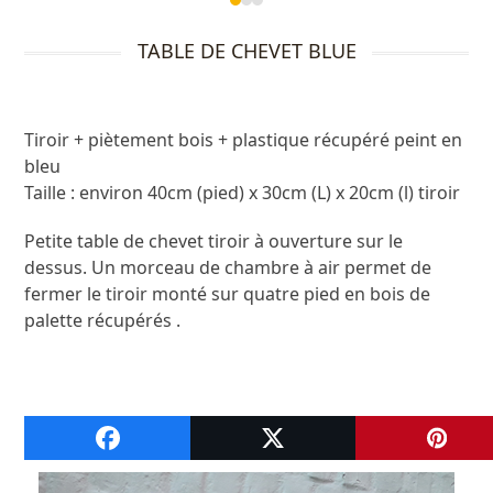
Press
escape
TABLE DE CHEVET BLUE
to
go
to
the
Tiroir + piètement bois + plastique récupéré peint en
first
bleu
slide
Taille : environ 40cm (pied) x 30cm (L) x 20cm (l) tiroir
Petite table de chevet tiroir à ouverture sur le
dessus. Un morceau de chambre à air permet de
fermer le tiroir monté sur quatre pied en bois de
palette récupérés .
A VOIR ENSUITE