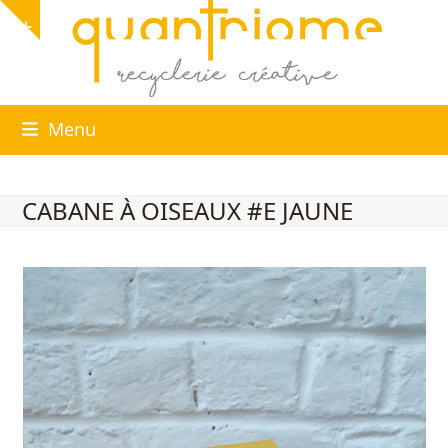
Skip
Show
to
notice
content
Menu
CABANE À OISEAUX #E JAUNE
Use
the
left
and
right
arrow
keys
to