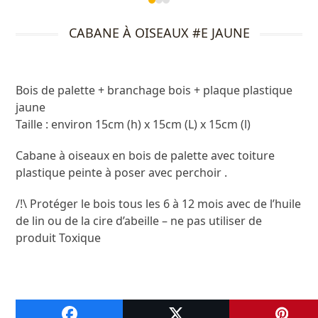
Press
escape
CABANE À OISEAUX #E JAUNE
to
go
to
the
Bois de palette + branchage bois + plaque plastique
first
jaune
slide
Taille : environ 15cm (h) x 15cm (L) x 15cm (l)
Cabane à oiseaux en bois de palette avec toiture
plastique peinte à poser avec perchoir .
/!\ Protéger le bois tous les 6 à 12 mois avec de l’huile
de lin ou de la cire d’abeille – ne pas utiliser de
produit Toxique
A VOIR ENSUITE