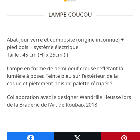
Press
escape
LAMPE COUCOU
to
go
to
the
Abat-jour verre et composite (origine inconnue) +
first
pied bois + système électrique
slide
Taille : 45 cm (H) x 25cm (l)
Lampe en forme de demi-oeuf creusé reflétant la
lumière à poser. Teinte bleu sur l’extérieur de la
coque et piétement bois de palette récupéré.
Collaboration avec le designer Wandrille Heusse lors
de la Braderie de l’Art de Roubaix 2018
A VOIR ENSUITE