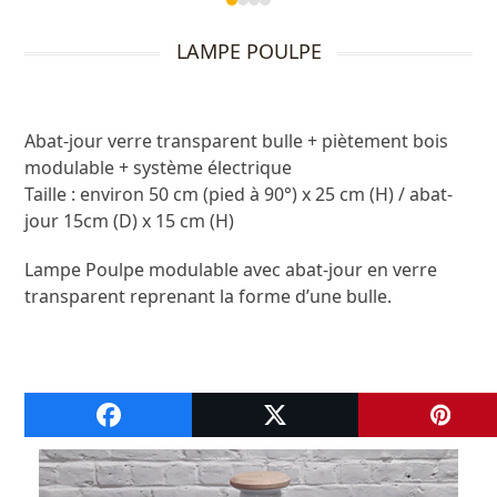
Press
escape
LAMPE POULPE
to
go
to
the
Abat-jour verre transparent bulle + piètement bois
first
modulable + système électrique
slide
Taille : environ 50 cm (pied à 90°) x 25 cm (H) / abat-
jour 15cm (D) x 15 cm (H)
Lampe Poulpe modulable avec abat-jour en verre
transparent reprenant la forme d’une bulle.
A VOIR ENSUITE